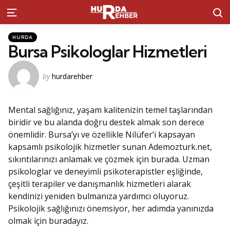
S
Menu
Kategoriler
Posted
HURDA
in
Bursa Psikologlar Hizmetleri
Posted
by
hurdarehber
by
Mental sağlığınız, yaşam kalitenizin temel taşlarından
biridir ve bu alanda doğru destek almak son derece
önemlidir. Bursa’yı ve özellikle Nilüfer’i kapsayan
kapsamlı psikolojik hizmetler sunan Ademozturk.net,
sıkıntılarınızı anlamak ve çözmek için burada. Uzman
psikologlar ve deneyimli psikoterapistler eşliğinde,
çeşitli terapiler ve danışmanlık hizmetleri alarak
kendinizi yeniden bulmanıza yardımcı oluyoruz.
Psikolojik sağlığınızı önemsiyor, her adımda yanınızda
olmak için buradayız.