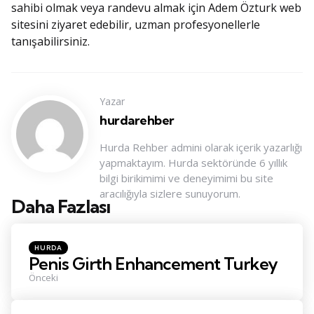
sahibi olmak veya randevu almak için Adem Özturk web
sitesini ziyaret edebilir, uzman profesyonellerle
tanışabilirsiniz.
Yazar
hurdarehber
Hurda Rehber admini olarak içerik yazarlığı
yapmaktayım. Hurda sektöründe 6 yıllık
bilgi birikimimi ve deneyimimi bu site
aracılığıyla sizlere sunuyorum.
Daha Fazlası
Konu
Navigasyonu
Posted
HURDA
in
Penis Girth Enhancement Turkey
Önceki