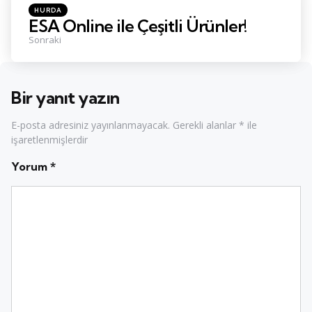
Posted
HURDA
in
ESA Online ile Çeşitli Ürünler!
Sonraki
Bir yanıt yazın
E-posta adresiniz yayınlanmayacak.
Gerekli alanlar
*
ile
işaretlenmişlerdir
Yorum
*