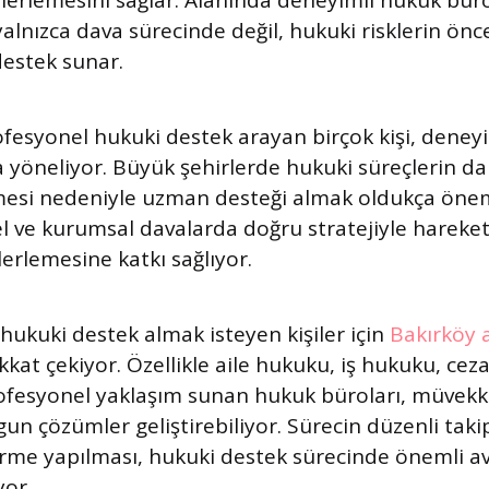
ilerlemesini sağlar. Alanında deneyimli hukuk büro
yalnızca dava sürecinde değil, hukuki risklerin ö
estek sunar.
syonel hukuki destek arayan birçok kişi, deneyi
a yöneliyor. Büyük şehirlerde hukuki süreçlerin d
mesi nedeniyle uzman desteği almak oldukça öneml
el ve kurumsal davalarda doğru stratejiyle hareket
ilerlemesine katkı sağlıyor.
hukuki destek almak isteyen kişiler için
Bakırköy 
kkat çekiyor. Özellikle aile hukuku, iş hukuku, cez
ofesyonel yaklaşım sunan hukuk büroları, müvekki
gun çözümler geliştirebiliyor. Sürecin düzenli taki
irme yapılması, hukuki destek sürecinde önemli av
yor.