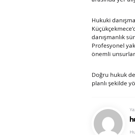
Hukuki danışman
Küçükçekmece’d
danışmanlık sür
Profesyonel yak
önemli unsurlar
Doğru hukuk des
planlı şekilde y
Ya
h
Hu