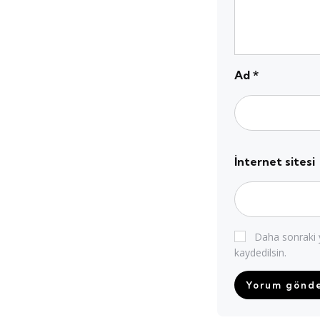
Ad
*
İnternet sitesi
Daha sonraki y
kaydedilsin.