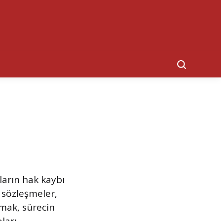
Search
arın hak kaybı
 sözleşmeler,
lmak, sürecin