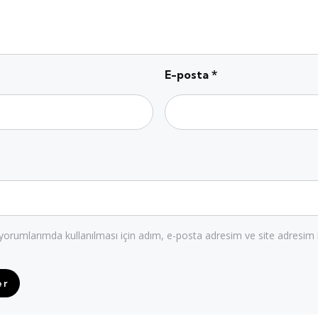
E-posta
*
orumlarımda kullanılması için adım, e-posta adresim ve site adresim 