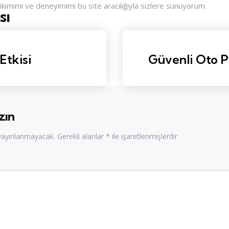
rikimimi ve deneyimimi bu site aracılığıyla sizlere sunuyorum.
sı
nu
Etkisi
Güvenli Oto P
zın
 yayınlanmayacak.
Gerekli alanlar
*
ile işaretlenmişlerdir