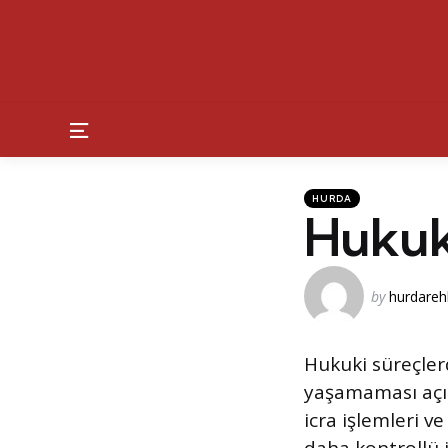
Menu
Kategoriler
Posted
HURDA
in
Hukuk
Posted
by
hurdareh
by
Hukuki süreçler
yaşamaması açıs
icra işlemleri 