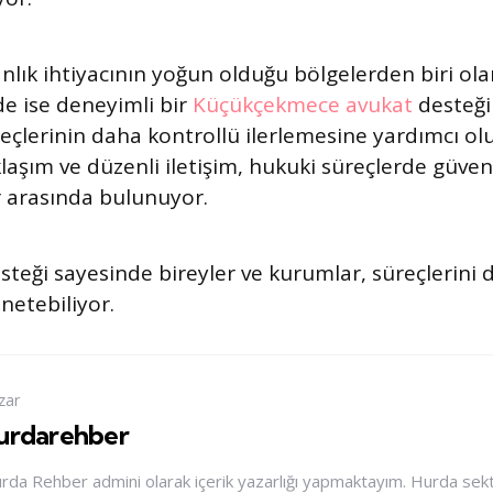
lık ihtiyacının yoğun olduğu bölgelerden biri ola
e ise deneyimli bir
Küçükçekmece avukat
desteği
eçlerinin daha kontrollü ilerlemesine yardımcı ol
laşım ve düzenli iletişim, hukuki süreçlerde güve
 arasında bulunuyor.
teği sayesinde bireyler ve kurumlar, süreçlerini 
önetebiliyor.
zar
urdarehber
rda Rehber admini olarak içerik yazarlığı yapmaktayım. Hurda sektör