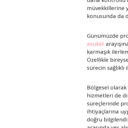
daha kontrollü 
müvekkillerine 
konusunda da d
Günümüzde profe
avukat
arayışın
karmaşık ilerle
Özellikle bireys
sürecin sağlıklı 
Bölgesel olarak 
hizmetleri de di
süreçlerinde pr
ihtiyaçlarına uy
doğru bilgilend
arasında yer alı