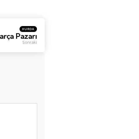
Posted
HURDA
in
arça Pazarı
Sonraki