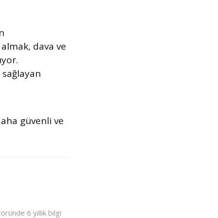
n
 almak, dava ve
uyor.
n sağlayan
daha güvenli ve
ünde 6 yıllık bilgi