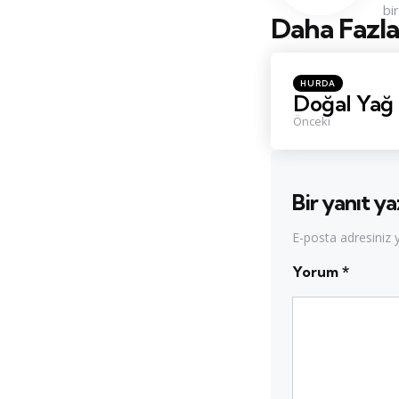
bi
Daha Fazla
Konu
Navigasyo
Posted
HURDA
in
Doğal Yağ 
Önceki
Bir yanıt ya
E-posta adresiniz
Yorum
*