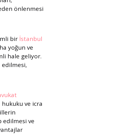
ları,
nceden önlenmesi
mli bir
İstanbul
aha yoğun ve
i hale geliyor.
 edilmesi,
avukat
a hukuku ve icra
llerin
p edilmesi ve
antajlar