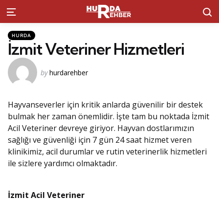
S
Menu
Kategoriler
Posted
HURDA
in
İzmit Veteriner Hizmetleri
Posted
by
hurdarehber
by
Hayvanseverler için kritik anlarda güvenilir bir destek
bulmak her zaman önemlidir. İşte tam bu noktada İzmit
Acil Veteriner devreye giriyor. Hayvan dostlarımızın
sağlığı ve güvenliği için 7 gün 24 saat hizmet veren
klinikimiz, acil durumlar ve rutin veterinerlik hizmetleri
ile sizlere yardımcı olmaktadır.
İzmit Acil Veteriner