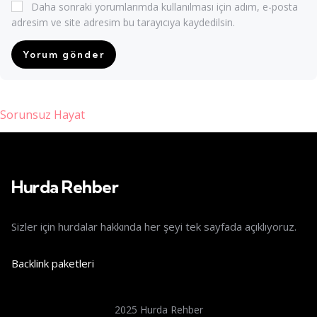
Daha sonraki yorumlarımda kullanılması için adım, e-posta
adresim ve site adresim bu tarayıcıya kaydedilsin.
Sorunsuz Hayat
 giriş
Hurda Rehber
Sizler için hurdalar hakkında her şeyi tek sayfada açıklıyoruz.
Backlink paketleri
2025 Hurda Rehber