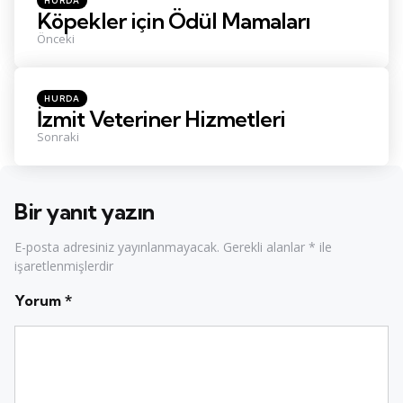
HURDA
in
Köpekler için Ödül Mamaları
Önceki
Posted
HURDA
in
İzmit Veteriner Hizmetleri
Sonraki
Bir yanıt yazın
E-posta adresiniz yayınlanmayacak.
Gerekli alanlar
*
ile
işaretlenmişlerdir
Yorum
*