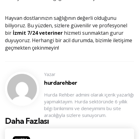
Hayvan dostlarınızın sağlığının değerli olduğunu
biliyoruz. Bu yüzden, sizlere güvenilir ve profesyonel
bir
İzmit 7/24 veteriner
hizmeti sunmaktan gurur
duyuyoruz. Herhangi bir acil durumda, bizimle iletişime
geçmekten çekinmeyin!
Yazar
hurdarehber
Hurda Rehber admini olarak içerik yazarlığı
yapmaktayım. Hurda sektöründe 6 yıllık
bilgi birikimimi ve deneyimimi bu site
aracılığıyla sizlere sunuyorum.
Daha Fazlası
Konu
Navigasyonu
Posted