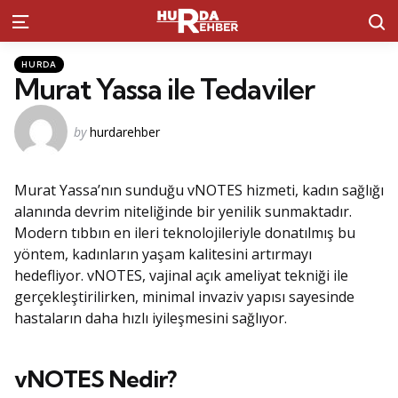
S
Menu
Kategoriler
Posted
HURDA
in
Murat Yassa ile Tedaviler
Posted
by
hurdarehber
by
Murat Yassa’nın sunduğu vNOTES hizmeti, kadın sağlığı
alanında devrim niteliğinde bir yenilik sunmaktadır.
Modern tıbbın en ileri teknolojileriyle donatılmış bu
yöntem, kadınların yaşam kalitesini artırmayı
hedefliyor. vNOTES, vajinal açık ameliyat tekniği ile
gerçekleştirilirken, minimal invaziv yapısı sayesinde
hastaların daha hızlı iyileşmesini sağlıyor.
vNOTES Nedir?