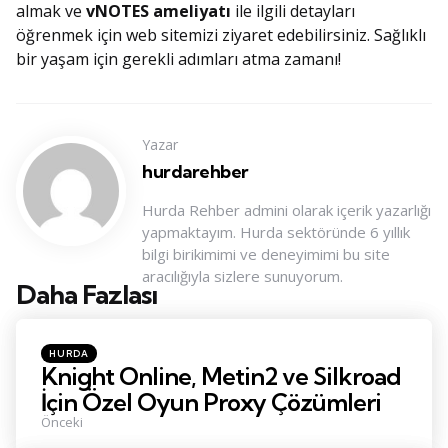
almak ve
vNOTES ameliyatı
ile ilgili detayları
öğrenmek için web sitemizi ziyaret edebilirsiniz. Sağlıklı
bir yaşam için gerekli adımları atma zamanı!
Yazar
hurdarehber
Hurda Rehber admini olarak içerik yazarlığı
yapmaktayım. Hurda sektöründe 6 yıllık
bilgi birikimimi ve deneyimimi bu site
aracılığıyla sizlere sunuyorum.
Daha Fazlası
Konu
Navigasyonu
Posted
HURDA
in
Knight Online, Metin2 ve Silkroad
İçin Özel Oyun Proxy Çözümleri
Önceki