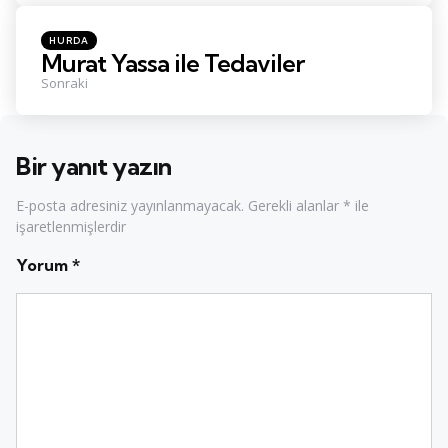
Posted
HURDA
in
Murat Yassa ile Tedaviler
Sonraki
Bir yanıt yazın
E-posta adresiniz yayınlanmayacak.
Gerekli alanlar
*
ile
işaretlenmişlerdir
Yorum
*