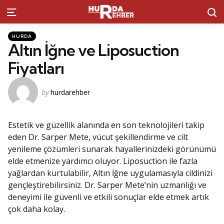
S
Menu
Kategoriler
Posted
HURDA
in
Altın İğne ve Liposuction
Fiyatları
Posted
by
hurdarehber
by
Estetik ve güzellik alanında en son teknolojileri takip
eden Dr. Sarper Mete, vücut şekillendirme ve cilt
yenileme çözümleri sunarak hayallerinizdeki görünümü
elde etmenize yardımcı oluyor. Liposuction ile fazla
yağlardan kurtulabilir, Altın İğne uygulamasıyla cildinizi
gençleştirebilirsiniz. Dr. Sarper Mete’nin uzmanlığı ve
deneyimi ile güvenli ve etkili sonuçlar elde etmek artık
çok daha kolay.