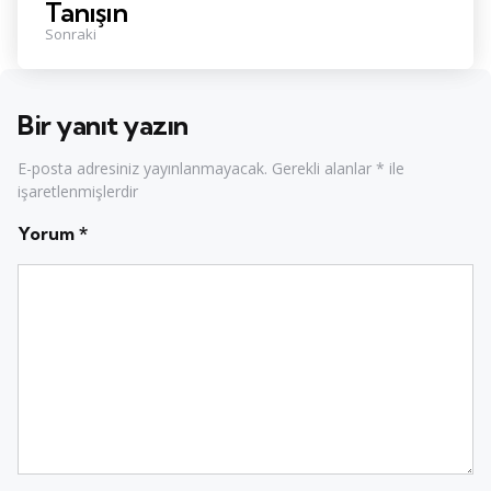
Tanışın
Sonraki
Bir yanıt yazın
E-posta adresiniz yayınlanmayacak.
Gerekli alanlar
*
ile
işaretlenmişlerdir
Yorum
*