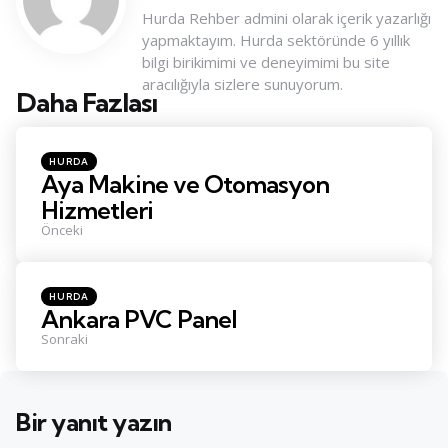
Hurda Rehber admini olarak içerik yazarlığı
yapmaktayım. Hurda sektöründe 6 yıllık
bilgi birikimimi ve deneyimimi bu site
aracılığıyla sizlere sunuyorum.
Daha Fazlası
Konu
Navigasyonu
Posted
HURDA
in
Aya Makine ve Otomasyon
Hizmetleri
Önceki
Posted
HURDA
in
Ankara PVC Panel
Sonraki
Bir yanıt yazın