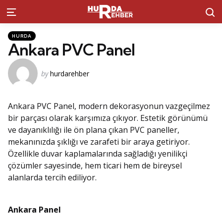
S
Menu
Kategoriler
Posted
HURDA
in
Ankara PVC Panel
Posted
by
hurdarehber
by
Ankara PVC Panel, modern dekorasyonun vazgeçilmez
bir parçası olarak karşımıza çıkıyor. Estetik görünümü
ve dayanıklılığı ile ön plana çıkan PVC paneller,
mekanınızda şıklığı ve zarafeti bir araya getiriyor.
Özellikle duvar kaplamalarında sağladığı yenilikçi
çözümler sayesinde, hem ticari hem de bireysel
alanlarda tercih ediliyor.
Ankara Panel