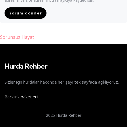
adresim ve site adresim bu tarayıcıya kaydedilsin.
Sorunsuz Hayat
is giriş
Hurda Rehber
Sizler için hurdalar hakkında her şeyi tek sayfada açıklıyoruz.
Backlink paketleri
2025 Hurda Rehber