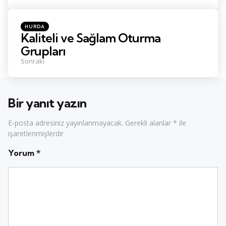
Posted
HURDA
in
Kaliteli ve Sağlam Oturma
Grupları
Sonraki
Bir yanıt yazın
E-posta adresiniz yayınlanmayacak.
Gerekli alanlar
*
ile
işaretlenmişlerdir
Yorum
*