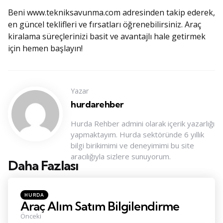
Beni www.tekniksavunma.com adresinden takip ederek,
en güncel teklifleri ve fırsatları öğrenebilirsiniz. Araç
kiralama süreçlerinizi basit ve avantajlı hale getirmek
için hemen başlayın!
Yazar
hurdarehber
Hurda Rehber admini olarak içerik yazarlığı
yapmaktayım. Hurda sektöründe 6 yıllık
bilgi birikimimi ve deneyimimi bu site
aracılığıyla sizlere sunuyorum.
Daha Fazlası
Konu
Navigasyonu
Posted
HURDA
in
Araç Alım Satım Bilgilendirme
Önceki