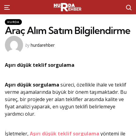
S
Menu
Kategoriler
Posted
HURDA
in
Araç Alım Satım Bilgilendirme
Posted
by
hurdarehber
by
Aşırı düşük teklif sorgulama
Aşırı düşük sorgulama
süreci, özellikle ihale ve teklif
verme aşamalarında büyük bir önem taşımaktadır. Bu
süreç, bir projede yer alan teklifler arasında kalite ve
fiyat analizi yaparak, en uygun teklifi belirlemeye
yardımcı olur.
İşletmeler,
Aşırı düşük teklif sorgulama
yöntemi ile