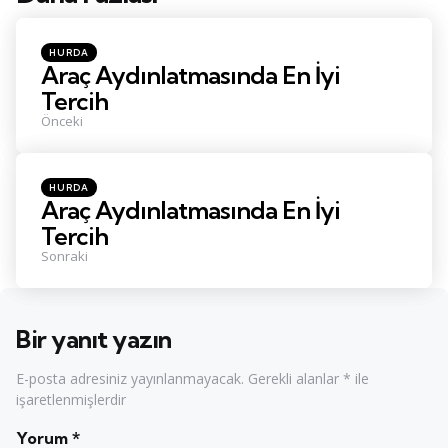
Konu
Navigasyonu
Posted
HURDA
in
Araç Aydınlatmasında En İyi
Tercih
Önceki
Posted
HURDA
in
Araç Aydınlatmasında En İyi
Tercih
Sonraki
Bir yanıt yazın
E-posta adresiniz yayınlanmayacak.
Gerekli alanlar
*
ile
işaretlenmişlerdir
Yorum
*