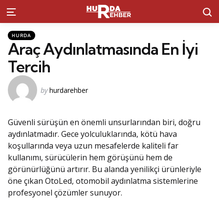
S
Menu
Kategoriler
Posted
HURDA
in
Araç Aydınlatmasında En İyi
Tercih
Posted
by
hurdarehber
by
Güvenli sürüşün en önemli unsurlarından biri, doğru
aydınlatmadır. Gece yolculuklarında, kötü hava
koşullarında veya uzun mesafelerde kaliteli far
kullanımı, sürücülerin hem görüşünü hem de
görünürlüğünü artırır. Bu alanda yenilikçi ürünleriyle
öne çıkan OtoLed, otomobil aydınlatma sistemlerine
profesyonel çözümler sunuyor.