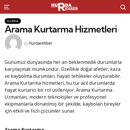
S
Menu
Kategoriler
Posted
HURDA
in
Arama Kurtarma Hizmetleri
Posted
by
hurdarehber
by
Günümüz dünyasında her an beklenmedik durumlarla
karşılaşmak mümkündür. Özellikle doğal afetler, kaza
ve kaybolma durumları, hayati tehlikeler oluşturabilir.
Arama Kurtarma hizmetleri, bu tür acil durumlarda
hayat kurtarıcı bir rol üstleniyor. Arama Kurtarma
Uzmanları, modern teknolojiler ve profesyonel
ekipmanlarla donatılmış bir şekilde, kaybolan bireyler
için etkili ve hızlı çözümler sunar.
Arama Kurtarma