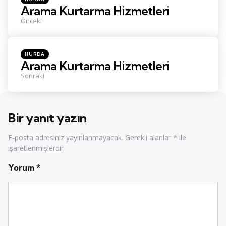
in
Arama Kurtarma Hizmetleri
Önceki
Posted
HURDA
in
Arama Kurtarma Hizmetleri
Sonraki
Bir yanıt yazın
E-posta adresiniz yayınlanmayacak.
Gerekli alanlar
*
ile
işaretlenmişlerdir
Yorum
*