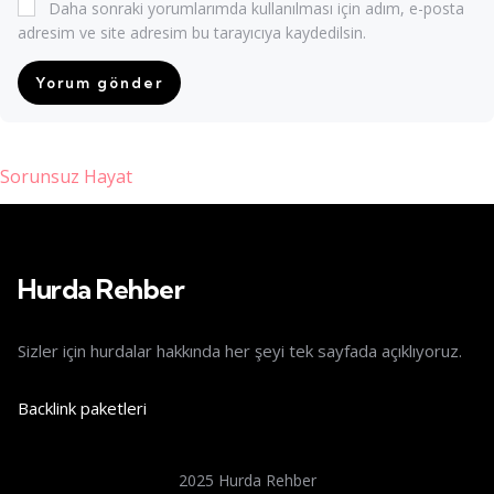
Daha sonraki yorumlarımda kullanılması için adım, e-posta
adresim ve site adresim bu tarayıcıya kaydedilsin.
Sorunsuz Hayat
nis giriş
Hurda Rehber
Sizler için hurdalar hakkında her şeyi tek sayfada açıklıyoruz.
Backlink paketleri
2025 Hurda Rehber