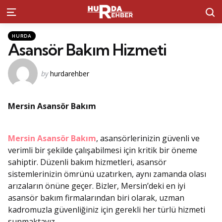
S
Menu
Kategoriler
Posted
HURDA
in
Asansör Bakım Hizmeti
Posted
by
hurdarehber
by
Mersin Asansör Bakım
Mersin Asansör Bakım
, asansörlerinizin güvenli ve
verimli bir şekilde çalışabilmesi için kritik bir öneme
sahiptir. Düzenli bakım hizmetleri, asansör
sistemlerinizin ömrünü uzatırken, aynı zamanda olası
arızaların önüne geçer. Bizler, Mersin’deki en iyi
asansör bakım firmalarından biri olarak, uzman
kadromuzla güvenliğiniz için gerekli her türlü hizmeti
sunmaktayız.