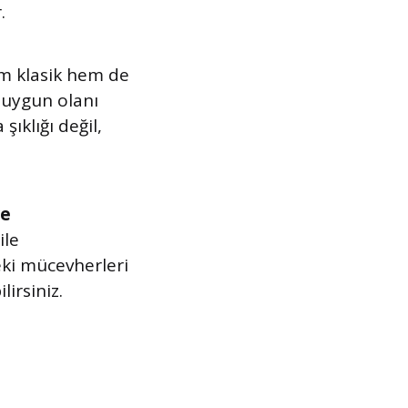
.
m klasik hem de
n uygun olanı
ıklığı değil,
ye
ile
deki mücevherleri
irsiniz.