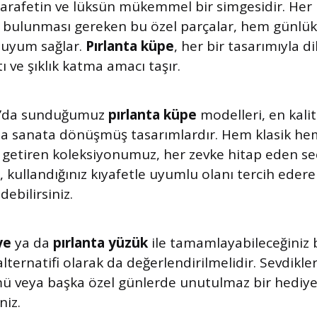
zarafetin ve lüksün mükemmel bir simgesidir. Her 
 bulunması gereken bu özel parçalar, hem günlü
 uyum sağlar.
Pırlanta küpe
, her bir tasarımıyla d
ltı ve şıklık katma amacı taşır.
’da sunduğumuz
pırlanta küpe
modelleri, en kalit
yla sanata dönüşmüş tasarımlardır. Hem klasik h
ya getiren koleksiyonumuz, her zevke hitap eden s
kullandığınız kıyafetle uyumlu olanı tercih ederek 
ebilirsiniz.
ye
ya da
pırlanta yüzük
ile tamamlayabileceğiniz b
alternatifi olarak da değerlendirilmelidir. Sevdikl
ü veya başka özel günlerde unutulmaz bir hediye
niz.