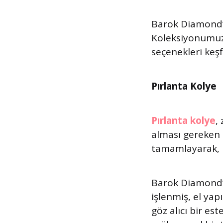
Barok Diamond’
Koleksiyonumuzu
seçenekleri keşf
Pırlanta Kolye
Pırlanta kolye
,
alması gereken b
tamamlayarak, k
Barok Diamond
işlenmiş, el yap
göz alıcı bir es