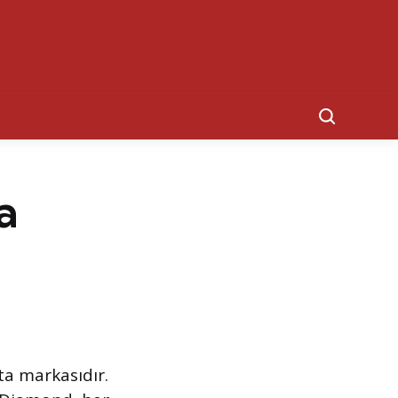
Search
a
nta markasıdır.