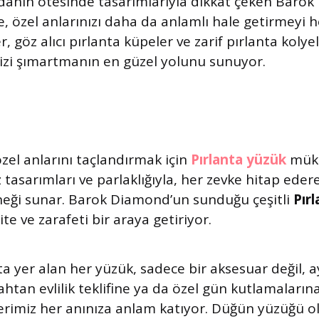
anın ötesinde tasarımlarıyla dikkat çeken Barok
, özel anlarınızı daha da anlamlı hale getirmeyi h
, göz alıcı pırlanta küpeler ve zarif pırlanta kolyel
nizi şımartmanın en güzel yolunu sunuyor.
zel anlarını taçlandırmak için
Pırlanta yüzük
müke
z tasarımları ve parlaklığıyla, her zevke hitap ede
neği sunar. Barok Diamond’un sunduğu çeşitli
Pır
ite ve zarafeti bir araya getiriyor.
ta yer alan her yüzük, sadece bir aksesuar değil, 
ahtan evlilik teklifine ya da özel gün kutlamaların
rimiz her anınıza anlam katıyor. Düğün yüzüğü ol