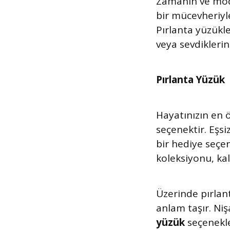
Zamanın ve mod
bir mücevheriyle
Pırlanta yüzükler
veya sevdikleri
Pırlanta Yüzük
Hayatınızın en ö
seçenektir. Eşsi
bir hediye seçe
koleksiyonu, kal
Üzerinde pırlan
anlam taşır. Niş
yüzük
seçenekle