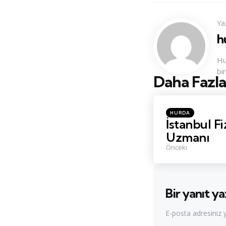
Ya
h
Hu
bi
Daha Fazla
Konu
Navigasyo
Posted
HURDA
in
İstanbul F
Uzmanı
Önceki
Bir yanıt ya
E-posta adresiniz