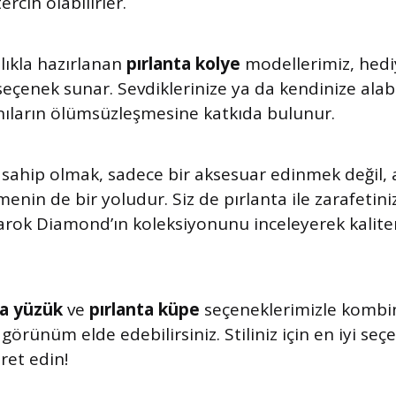
cih olabilirler.
lıkla hazırlanan
pırlanta kolye
modellerimiz, hedi
çenek sunar. Sevdiklerinize ya da kendinize alabi
anıların ölümsüzleşmesine katkıda bulunur.
a sahip olmak, sadece bir aksesuar edinmek değil
etmenin de bir yoludur. Siz de pırlanta ile zarafetin
Barok Diamond’ın koleksiyonunu inceleyerek kaliten
ta yüzük
ve
pırlanta küpe
seçeneklerimizle kombi
görünüm elde edebilirsiniz. Stiliniz için en iyi se
ret edin!