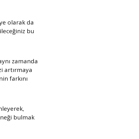
ye olarak da
leceğiniz bu
, aynı zamanda
izi artırmaya
in farkını
nleyerek,
çeneği bulmak