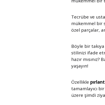
mükemmel bir ter
Tecrübe ve usta
mükemmel bir se
özel parçalar, 
Böyle bir takıy
stilinizi ifade 
hazır mısınız? 
yaşayın!
Özellikle
pırlan
tamamlayıcı bir 
üzere şimdi ziya