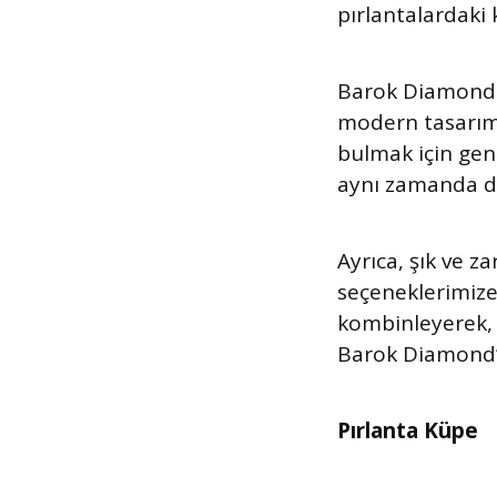
pırlantalardaki 
Barok Diamond 
modern tasarımıy
bulmak için geni
aynı zamanda du
Ayrıca, şık ve z
seçeneklerimize
kombinleyerek, s
Barok Diamond’da
Pırlanta Küpe