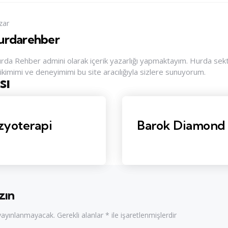
zar
urdarehber
rda Rehber admini olarak içerik yazarlığı yapmaktayım. Hurda sektör
rikimimi ve deneyimimi bu site aracılığıyla sizlere sunuyorum.
sı
nu
izyoterapi
Barok Diamond i
zın
 yayınlanmayacak.
Gerekli alanlar
*
ile işaretlenmişlerdir