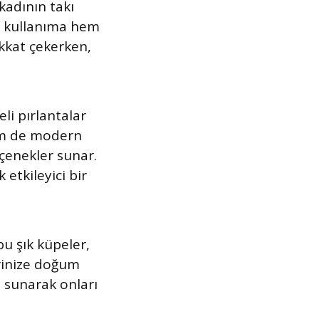
kadının takı
k kullanıma hem
ikkat çekerken,
eli pırlantalar
em de modern
eçenekler sunar.
etkileyici bir
u şık küpeler,
erinize doğum
 sunarak onları