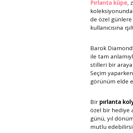
Pırlanta küpe
, 
koleksiyonunda
de özel günlere
kullanıcısına ışı
Barok Diamond
ile tam anlamı
stilleri bir ara
Seçim yaparken, 
görünüm elde ed
Bir
pırlanta kol
özel bir hediye 
günü, yıl dönüm
mutlu edebilirsi