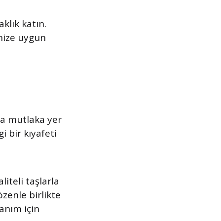
aklık katın.
inize uygun
nda mutlaka yer
i bir kıyafeti
liteli taşlarla
özenle birlikte
lanım için