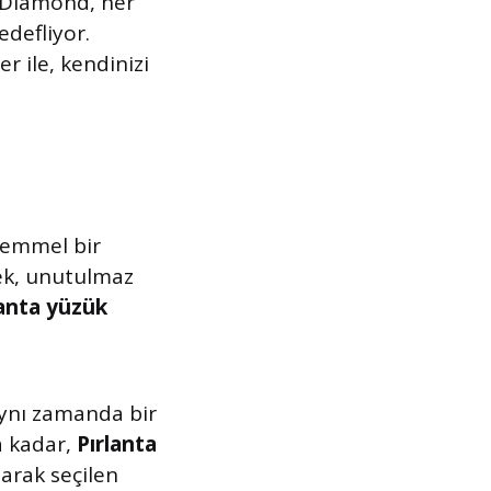
 Diamond, her
edefliyor.
er ile, kendinizi
mmel bir
rek, unutulmaz
lanta yüzük
aynı zamanda bir
a kadar,
Pırlanta
arak seçilen