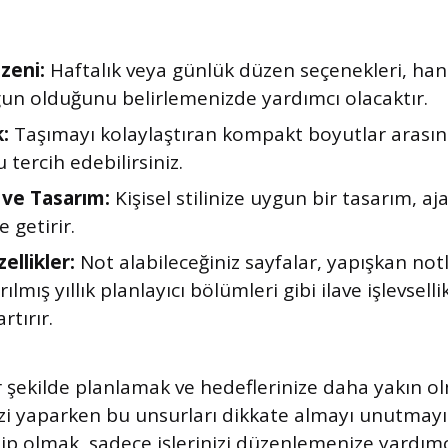
zeni:
Haftalık veya günlük düzen seçenekleri, hangi
un olduğunu belirlemenizde yardımcı olacaktır.
:
Taşımayı kolaylaştıran kompakt boyutlar arasın
tercih edebilirsiniz.
ve Tasarım:
Kişisel stilinize uygun bir tasarım, a
e getirir.
ellikler:
Not alabileceğiniz sayfalar, yapışkan not
ılmış yıllık planlayıcı bölümleri gibi ilave işlevsell
rtırır.
ir şekilde planlamak ve hedeflerinize daha yakın o
zi yaparken bu unsurları dikkate almayı unutmayın.
ip olmak, sadece işlerinizi düzenlemenize yardım