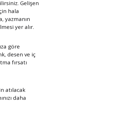
irsiniz. Gelişen
çin hala
da, yazmanın
mesi yer alır.
nıza göre
nk, desen ve iç
ıtma fırsatı
in atılacak
ınızı daha