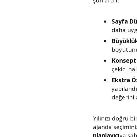
şunlardır:
Sayfa Dü
daha uyg
Büyüklük
boyutunu 
Konsept 
çekici hal
Ekstra Öz
yapılandır
değerini a
Yılınızı doğru b
ajanda seçimini
planlayıcı
ya sah