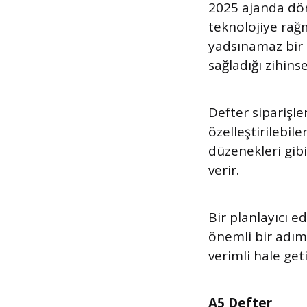
2025 ajanda döne
teknolojiye rağm
yadsınamaz bir 
sağladığı zihins
Defter siparişler
özelleştirilebile
düzenekleri gibi 
verir.
Bir planlayıcı e
önemli bir adım
verimli hale geti
A5 Defter