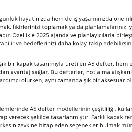
günlük hayatınızda hem de iş yaşamınızda önemli 
lmak, fikirlerinizi toplamak ya da planlamalarınızı
adır. Özellikle 2025 ajanda ve planlayıcılarla birleş
ırabilir ve hedeflerinizi daha kolay takip edebilirsini
e şık bir kapak tasarımıyla üretilen A5 defter, hem
ndan avantaj sağlar. Bu defterler, not alma alışkanlı
yardımcı olurken, aynı zamanda şık bir aksesuar o
lemlerinde A5 defter modellerinin çeşitliliği, kullan
vap verecek şekilde tasarlanmıştır. Farklı kapak ren
herkesin zevkine hitap eden seçenekler bulmak m