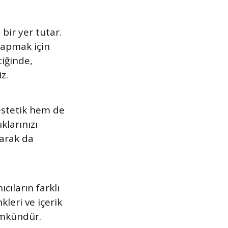
bir yer tutar.
 yapmak için
tiğinde,
z.
 estetik hem de
klarınızı
larak da
ıcıların farklı
kleri ve içerik
ümkündür.