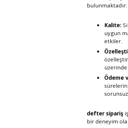
bulunmaktadır:
Kalite:
Si
uygun mal
etkiler.
Özelleşt
özelleşti
üzerinde 
Ödeme ve
sürelerin
sorunsuz 
defter sipariş
i
bir deneyim olabi