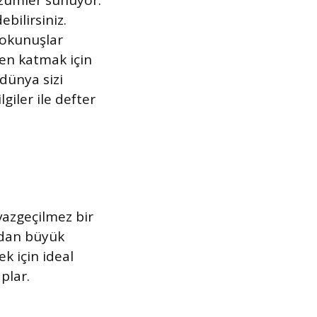
özümler sunuyor.
bilirsiniz.
 dokunuşlar
zen katmak için
 dünya sizi
giler ile defter
vazgeçilmez bir
ından büyük
k için ideal
plar.