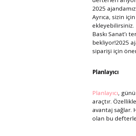
defterleri arıyo
2025 ajandamız i
Ayrıca, sizin içi
ekleyebilirsini
Baskı Sanat’ı ter
bekliyor!2025 aj
siparişi için öner
Planlayıcı
Planlayıcı
, günü
araçtır. Özellik
avantaj sağlar. 
olan bu defterle