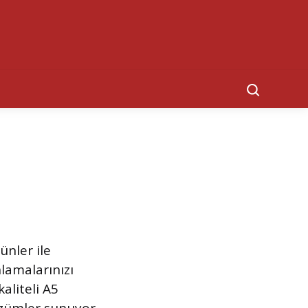
Search
ünler ile
nlamalarınızı
aliteli A5