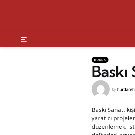
Menu
Kategoriler
Posted
HURDA
in
Baskı 
Posted
by
hurdareh
by
Baskı Sanat, kişi
yaratıcı projele
düzenlemek, ist