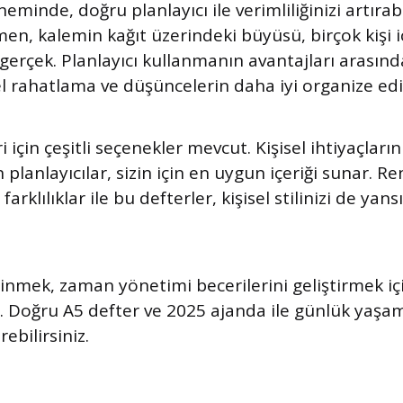
minde, doğru planlayıcı ile verimliliğinizi artırabil
en, kalemin kağıt üzerindeki büyüsü, birçok kişi i
gerçek. Planlayıcı kullanmanın avantajları arasın
el rahatlama ve düşüncelerin daha iyi organize edil
i için çeşitli seçenekler mevcut. Kişisel ihtiyaçları
n planlayıcılar, sizin için en uygun içeriği sunar. Re
farklılıklar ile bu defterler, kişisel stilinizi de yans
dinmek, zaman yönetimi becerilerini geliştirmek iç
. Doğru A5 defter ve 2025 ajanda ile günlük yaşam
rebilirsiniz.