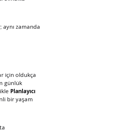
r; aynı zamanda
ar için oldukça
em günlük
ikle
Planlayıcı
enli bir yaşam
ta