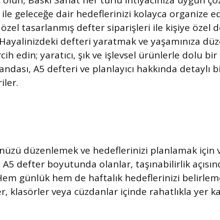
r olun, Baskı Sanat her türlü ihtiyacınıza uygun ç
le geleceğe dair hedeflerinizi kolayca organize ede
n özel tasarlanmış defter siparişleri ile kişiye özel
z. Hayalinizdeki defteri yaratmak ve yaşamınıza dü
cih edin; yaratıcı, şık ve işlevsel ürünlerle dolu bir
andası, A5 defteri ve planlayıcı hakkında detaylı bil
iler.
nüzü düzenlemek ve hedeflerinizi planlamak için 
le A5 defter boyutunda olanlar, taşınabilirlik açıs
Hem günlük hem de haftalık hedeflerinizi belirleme
r, klasörler veya cüzdanlar içinde rahatlıkla yer ka