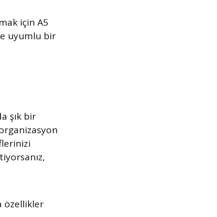
şmak için A5
ile uyumlu bir
a şık bir
i organizasyon
lerinizi
tiyorsanız,
özellikler