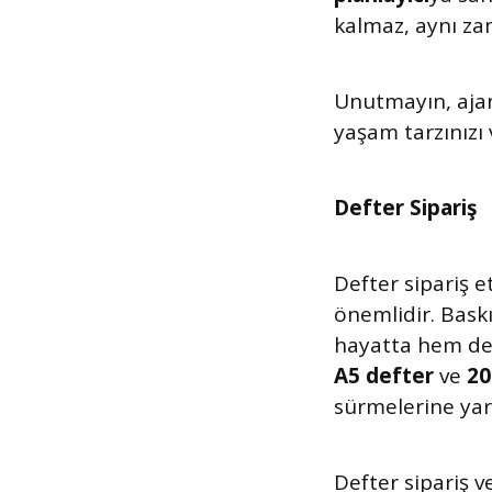
kalmaz, aynı za
Unutmayın, ajan
yaşam tarzınızı 
Defter Sipariş
Defter sipariş e
önemlidir. Baskı
hayatta hem de i
A5 defter
ve
20
sürmelerine yar
Defter sipariş 