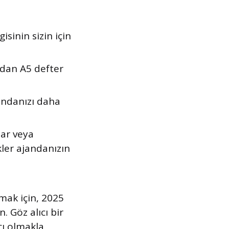
sinin sizin için
dan A5 defter
jandanızı daha
lar veya
ikler ajandanızın
lmak için, 2025
 Göz alıcı bir
cı olmakla