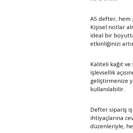
A5 defter, hem 
Kişisel notlar a
ideal bir boyutt
etkinliğinizi art
Kaliteli kağıt v
işlevsellik açısı
geliştirmenize 
kullanılabilir.
Defter sipariş iş
ihtiyaçlarına ce
düzenleriyle, 