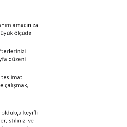
llanım amacınıza
 büyük ölçüde
terlerinizi
ayfa düzeni
 teslimat
le çalışmak,
 oldukça keyifli
r, stilinizi ve