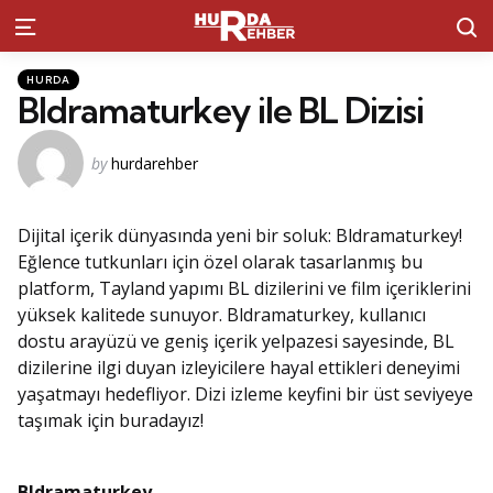
S
Menu
Kategoriler
Posted
HURDA
in
Bldramaturkey ile BL Dizisi
Posted
by
hurdarehber
by
Dijital içerik dünyasında yeni bir soluk: Bldramaturkey!
Eğlence tutkunları için özel olarak tasarlanmış bu
platform, Tayland yapımı BL dizilerini ve film içeriklerini
yüksek kalitede sunuyor. Bldramaturkey, kullanıcı
dostu arayüzü ve geniş içerik yelpazesi sayesinde, BL
dizilerine ilgi duyan izleyicilere hayal ettikleri deneyimi
yaşatmayı hedefliyor. Dizi izleme keyfini bir üst seviyeye
taşımak için buradayız!
Bldramaturkey