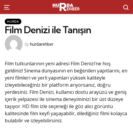
S
Menu
Kategoriler
Posted
HURDA
in
Film Denizi ile Tanışın
Posted
by
hurdarehber
by
Film tutkunlarının yeni adresi Film Denizi’ne hoş
geldiniz! Sinema dünyasının en beğenilen yapıtlarını, en
yeni filmleri ve yerli yapımları yüksek kaliteyle
izleyebileceğiniz bir platform arıyorsanız, doğru
yerdesiniz. Film Denizi, kullanıcı dostu arayüzü ve geniş
içerik yelpazesi ile sinema deneyiminizi bir üst düzeye
taşıyor. HD film izle seçeneği ile göz alıcı görüntü
kalitesinde film keyfi yaşayabilir, dilediğiniz filmi kolayca
bulabilir ve izleyebilirsiniz.