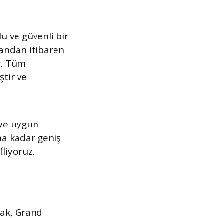
u ve güvenli bir
 andan itibaren
r. Tüm
ştir ve
eye uygun
na kadar geniş
fliyoruz.
rak, Grand