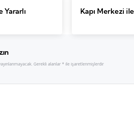
e Yararlı
Kapı Merkezi ile
zın
 yayınlanmayacak.
Gerekli alanlar
*
ile işaretlenmişlerdir