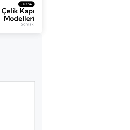
Posted
HURDA
in
 Çelik Kapı
Modelleri
Sonraki