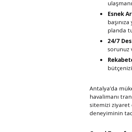
ulaşmanız
Esnek Ar
başınıza
planda t
24/7 Des
sorunuz v
Rekabetçi
bütçenizi
Antalya’da müke
havalimanı tran
sitemizi ziyaret
deneyiminin tadı