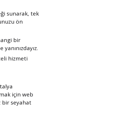
ği sunarak, tek
runuzu ön
angi bir
e yanınızdayız.
eli hizmeti
talya
pmak için web
z bir seyahat