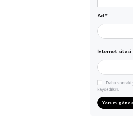
Ad
*
İnternet sitesi
Daha sonraki y
kaydedilsin.