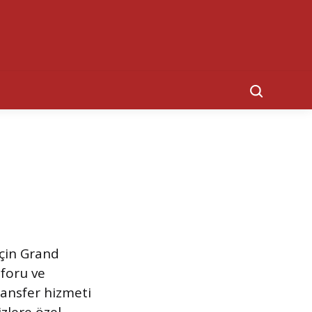
Search
için Grand
nforu ve
ransfer hizmeti