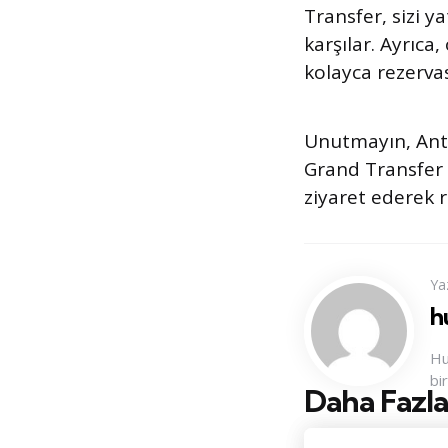
Transfer, sizi 
karşılar. Ayrıca
kolayca rezervas
Unutmayın, Anta
Grand Transfer 
ziyaret ederek 
Ya
h
Hu
bi
Daha Fazla
Konu
Navigasyo