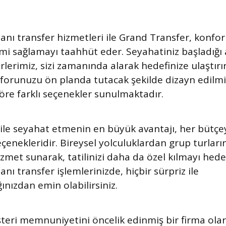
nı transfer hizmetleri ile Grand Transfer, konforl
mi sağlamayı taahhüt eder. Seyahatiniz başladığı
rlerimiz, sizi zamanında alarak hedefinize ulaştırı
nforunuzu ön planda tutacak şekilde dizayn edilmi
göre farklı seçenekler sunulmaktadır.
ile seyahat etmenin en büyük avantajı, her bütç
çenekleridir. Bireysel yolculuklardan grup turları
zmet sunarak, tatilinizi daha da özel kılmayı hede
nı transfer işlemlerinizde, hiçbir sürpriz ile
nızdan emin olabilirsiniz.
teri memnuniyetini öncelik edinmiş bir firma ola