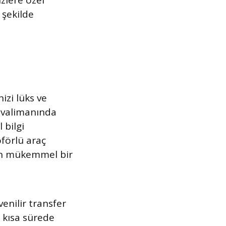
zlere özel
 şekilde
izi lüks ve
Havalimanında
 bilgi
oförlü araç
çin mükemmel bir
enilir transfer
 kısa sürede