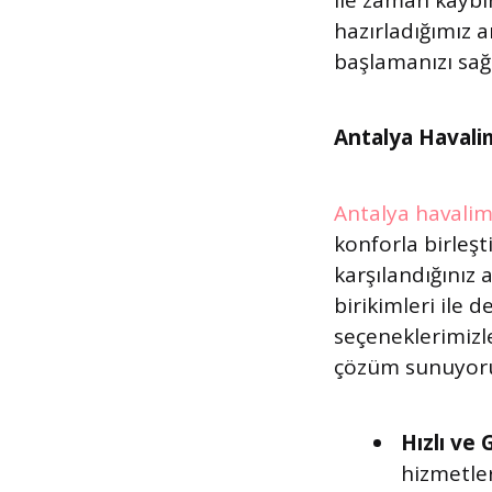
ile zaman kaybın
hazırladığımız ar
başlamanızı sağ
Antalya Havali
Antalya havalim
konforla birleşt
karşılandığınız 
birikimleri ile 
seçeneklerimizl
çözüm sunuyor
Hızlı ve
hizmetle