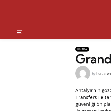
Menu
Kategoriler
Posted
HURDA
in
Grand
Posted
by
hurdareh
by
Antalya’nın gözd
Transfers ile ta
güvenliği ön pl