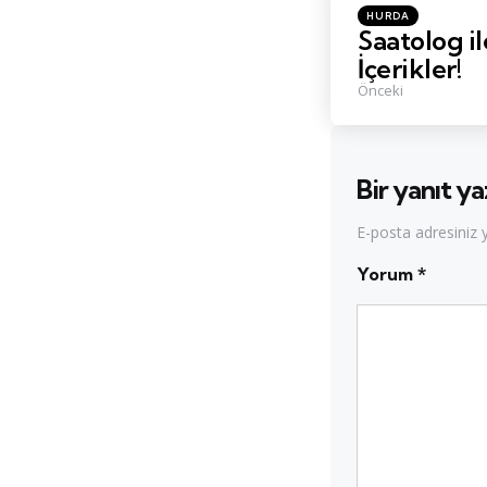
Posted
HURDA
in
Saatolog il
İçerikler!
Önceki
Bir yanıt ya
E-posta adresiniz
Yorum
*