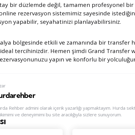
yatay bir düzlemde değil, tamamen profesyonel bir 
, online rezervasyon sistemimiz sayesinde istediği
yon yapabilir, seyahatinizi planlayabilirsiniz.
lya bölgesinde etkili ve zamanında bir transfer h
ideal tercihinizdir. Hemen şimdi Grand Transfer w
rezervasyonunuzu yapın ve konforlu bir yolculuğun 
zar
urdarehber
rda Rehber admini olarak içerik yazarlığı yapmaktayım. Hurda sektör
rikimimi ve deneyimimi bu site aracılığıyla sizlere sunuyorum.
sı
nu