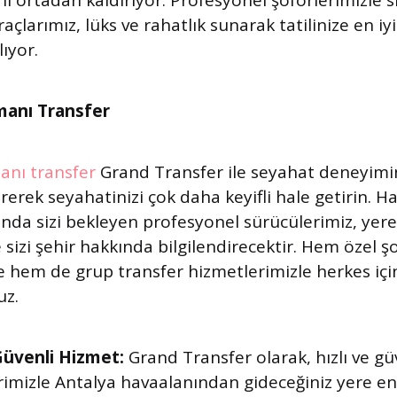
ı ortadan kaldırıyor. Profesyonel şoförlerimizle si
açlarımız, lüks ve rahatlık sunarak tatilinize en iyi
lıyor.
manı Transfer
anı transfer
Grand Transfer ile seyahat deneyimin
irerek seyahatinizi çok daha keyifli hale getirin. 
anda sizi bekleyen profesyonel sürücülerimiz, yerel
de sizi şehir hakkında bilgilendirecektir. Hem özel ş
e hem de grup transfer hizmetlerimizle herkes i
uz.
 Güvenli Hizmet:
Grand Transfer olarak, hızlı ve güv
rimizle Antalya havaalanından gideceğiniz yere en