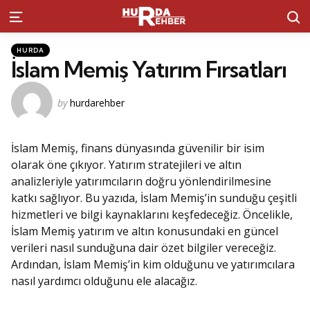
S
Menu
Kategoriler
Posted
HURDA
in
İslam Memiş Yatırım Fırsatları
Posted
by
hurdarehber
by
İslam Memiş, finans dünyasında güvenilir bir isim
olarak öne çıkıyor. Yatırım stratejileri ve altın
analizleriyle yatırımcıların doğru yönlendirilmesine
katkı sağlıyor. Bu yazıda, İslam Memiş’in sunduğu çeşitli
hizmetleri ve bilgi kaynaklarını keşfedeceğiz. Öncelikle,
İslam Memiş yatırım ve altın konusundaki en güncel
verileri nasıl sunduğuna dair özet bilgiler vereceğiz.
Ardından, İslam Memiş’in kim olduğunu ve yatırımcılara
nasıl yardımcı olduğunu ele alacağız.