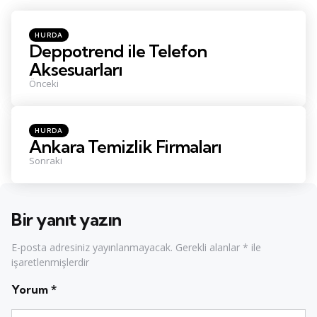
Navigasyonu
Posted
HURDA
in
Deppotrend ile Telefon
Aksesuarları
Önceki
Posted
HURDA
in
Ankara Temizlik Firmaları
Sonraki
Bir yanıt yazın
E-posta adresiniz yayınlanmayacak.
Gerekli alanlar
*
ile
işaretlenmişlerdir
Yorum
*