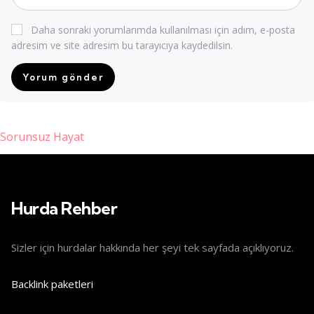
Daha sonraki yorumlarımda kullanılması için adım, e-posta
adresim ve site adresim bu tarayıcıya kaydedilsin.
Sorunsuz Hayat
iriş
Hurda Rehber
Sizler için hurdalar hakkında her şeyi tek sayfada açıklıyoruz.
Backlink paketleri