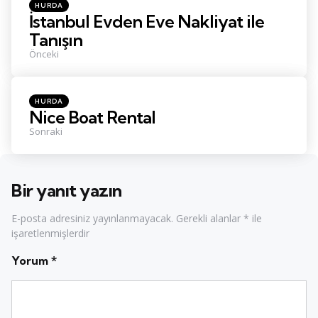
Posted
HURDA
in
İstanbul Evden Eve Nakliyat ile
Tanışın
Önceki
Posted
HURDA
in
Nice Boat Rental
Sonraki
Bir yanıt yazın
E-posta adresiniz yayınlanmayacak.
Gerekli alanlar
*
ile
işaretlenmişlerdir
Yorum
*