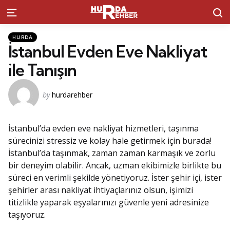
S
Menu
Kategoriler
Posted
HURDA
in
İstanbul Evden Eve Nakliyat
ile Tanışın
Posted
by
hurdarehber
by
İstanbul’da evden eve nakliyat hizmetleri, taşınma
sürecinizi stressiz ve kolay hale getirmek için burada!
İstanbul’da taşınmak, zaman zaman karmaşık ve zorlu
bir deneyim olabilir. Ancak, uzman ekibimizle birlikte bu
süreci en verimli şekilde yönetiyoruz. İster şehir içi, ister
şehirler arası nakliyat ihtiyaçlarınız olsun, işimizi
titizlikle yaparak eşyalarınızı güvenle yeni adresinize
taşıyoruz.