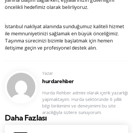
yanına ulaşım sağlarken, eşyalarınızın güvenliğini
öncelikli hedefimiz olarak belirliyoruz.
İstanbul nakliyat alanında sunduğumuz kaliteli hizmet
ile memnuniyetinizi sağlamak en büyük önceliğimiz.
Taşınma sürecinizi bizimle başlatmak için hemen
iletişime geçin ve profesyonel destek alın.
Yazar
hurdarehber
Hurda Rehber admini olarak içerik yazarlığı
yapmaktayım. Hurda sektöründe 6 yıllık
bilgi birikimimi ve deneyimimi bu site
aracılığıyla sizlere sunuyorum.
Daha Fazlası
Konu
Navigasyonu