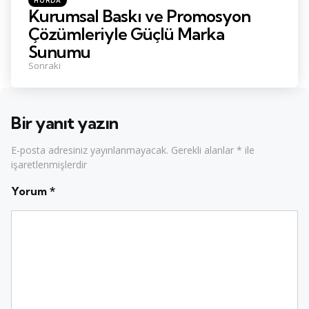
HURDA
in
Kurumsal Baskı ve Promosyon
Çözümleriyle Güçlü Marka
Sunumu
Sonraki
Bir yanıt yazın
E-posta adresiniz yayınlanmayacak.
Gerekli alanlar
*
ile
işaretlenmişlerdir
Yorum
*