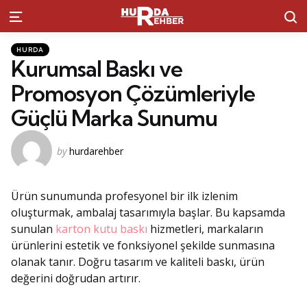
S
Menu
Kategoriler
Posted
HURDA
in
Kurumsal Baskı ve
Promosyon Çözümleriyle
Güçlü Marka Sunumu
Posted
by
hurdarehber
by
Ürün sunumunda profesyonel bir ilk izlenim
oluşturmak, ambalaj tasarımıyla başlar. Bu kapsamda
sunulan
karton kutu baskı
hizmetleri, markaların
ürünlerini estetik ve fonksiyonel şekilde sunmasına
olanak tanır. Doğru tasarım ve kaliteli baskı, ürün
değerini doğrudan artırır.