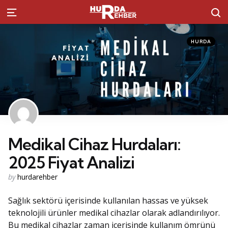
S
Menu
Kategoriler
Posted
HURDA
in
Medikal Cihaz Hurdaları:
2025 Fiyat Analizi
Posted
by
hurdarehber
by
Sağlık sektörü içerisinde kullanılan hassas ve yüksek
teknolojili ürünler medikal cihazlar olarak adlandırılıyor.
Bu medikal cihazlar zaman içerisinde kullanım ömrünü