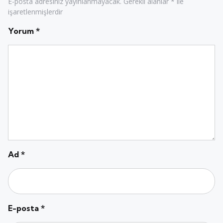
E-posta adresiniz yayınlanmayacak.
Gerekli alanlar
*
ile
işaretlenmişlerdir
Yorum
*
Ad
*
E-posta
*