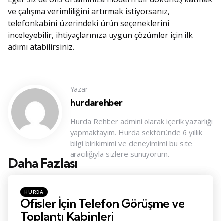
ve çalışma verimliliğini artırmak istiyorsanız,
telefonkabini üzerindeki ürün seçeneklerini
inceleyebilir, ihtiyaçlarınıza uygun çözümler için ilk
adımı atabilirsiniz.
Yazar
hurdarehber
Hurda Rehber admini olarak içerik yazarlığı
yapmaktayım. Hurda sektöründe 6 yıllık
bilgi birikimimi ve deneyimimi bu site
aracılığıyla sizlere sunuyorum.
Daha Fazlası
Konu
Navigasyonu
Posted
HURDA
in
Ofisler İçin Telefon Görüşme ve
Toplantı Kabinleri