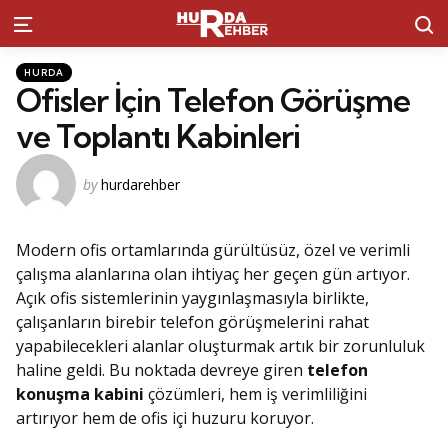
S
Menu
Kategoriler
Posted
HURDA
in
Ofisler İçin Telefon Görüşme
ve Toplantı Kabinleri
Posted
by
hurdarehber
by
Modern ofis ortamlarında gürültüsüz, özel ve verimli
çalışma alanlarına olan ihtiyaç her geçen gün artıyor.
Açık ofis sistemlerinin yaygınlaşmasıyla birlikte,
çalışanların birebir telefon görüşmelerini rahat
yapabilecekleri alanlar oluşturmak artık bir zorunluluk
haline geldi. Bu noktada devreye giren
telefon
konuşma kabini
çözümleri, hem iş verimliliğini
artırıyor hem de ofis içi huzuru koruyor.