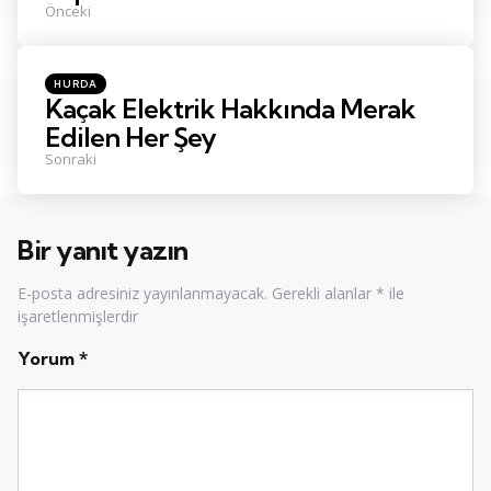
Önceki
Posted
HURDA
in
Kaçak Elektrik Hakkında Merak
Edilen Her Şey
Sonraki
Bir yanıt yazın
E-posta adresiniz yayınlanmayacak.
Gerekli alanlar
*
ile
işaretlenmişlerdir
Yorum
*