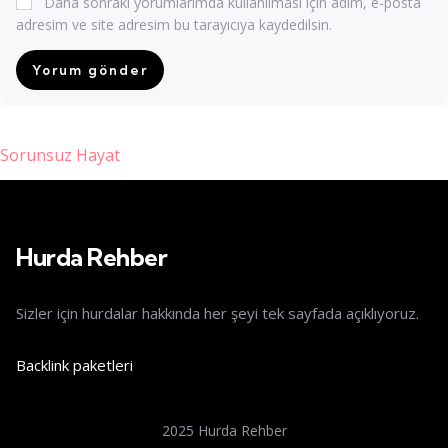
Daha sonraki yorumlarımda kullanılması için adım, e-posta
adresim ve site adresim bu tarayıcıya kaydedilsin.
Sorunsuz Hayat
tnis giriş
Hurda Rehber
Sizler için hurdalar hakkında her şeyi tek sayfada açıklıyoruz.
Backlink paketleri
2025 Hurda Rehber