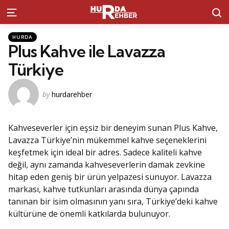
S
Menu
Kategoriler
Posted
HURDA
in
Plus Kahve ile Lavazza
Türkiye
Posted
by
hurdarehber
by
Kahveseverler için eşsiz bir deneyim sunan Plus Kahve,
Lavazza Türkiye’nin mükemmel kahve seçeneklerini
keşfetmek için ideal bir adres. Sadece kaliteli kahve
değil, aynı zamanda kahveseverlerin damak zevkine
hitap eden geniş bir ürün yelpazesi sunuyor. Lavazza
markası, kahve tutkunları arasında dünya çapında
tanınan bir isim olmasının yanı sıra, Türkiye’deki kahve
kültürüne de önemli katkılarda bulunuyor.