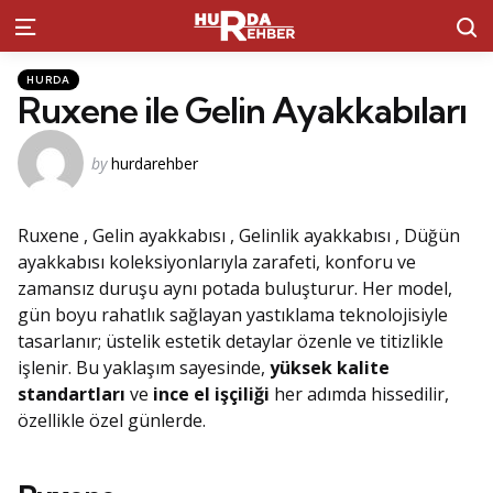
S
Menu
Kategoriler
Posted
HURDA
in
Ruxene ile Gelin Ayakkabıları
Posted
by
hurdarehber
by
Ruxene , Gelin ayakkabısı , Gelinlik ayakkabısı , Düğün
ayakkabısı koleksiyonlarıyla zarafeti, konforu ve
zamansız duruşu aynı potada buluşturur. Her model,
gün boyu rahatlık sağlayan yastıklama teknolojisiyle
tasarlanır; üstelik estetik detaylar özenle ve titizlikle
işlenir. Bu yaklaşım sayesinde,
yüksek kalite
standartları
ve
ince el işçiliği
her adımda hissedilir,
özellikle özel günlerde.