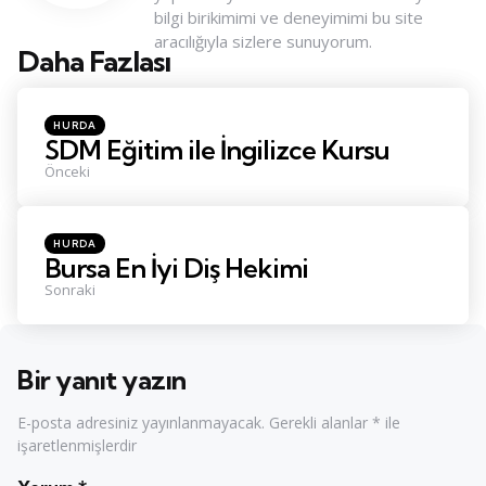
bilgi birikimimi ve deneyimimi bu site
aracılığıyla sizlere sunuyorum.
Daha Fazlası
Konu
Navigasyonu
Posted
HURDA
in
SDM Eğitim ile İngilizce Kursu
Önceki
Posted
HURDA
in
Bursa En İyi Diş Hekimi
Sonraki
Bir yanıt yazın
E-posta adresiniz yayınlanmayacak.
Gerekli alanlar
*
ile
işaretlenmişlerdir