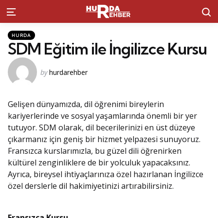
S
Menu
Kategoriler
Posted
HURDA
in
SDM Eğitim ile İngilizce Kursu
Posted
by
hurdarehber
by
Gelişen dünyamızda, dil öğrenimi bireylerin
kariyerlerinde ve sosyal yaşamlarında önemli bir yer
tutuyor. SDM olarak, dil becerilerinizi en üst düzeye
çıkarmanız için geniş bir hizmet yelpazesi sunuyoruz.
Fransızca kurslarımızla, bu güzel dili öğrenirken
kültürel zenginliklere de bir yolculuk yapacaksınız.
Ayrıca, bireysel ihtiyaçlarınıza özel hazırlanan İngilizce
özel derslerle dil hakimiyetinizi artırabilirsiniz.
Fransızca Kursu