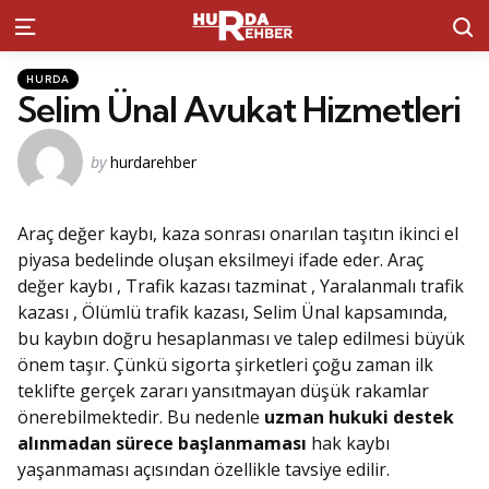
S
Menu
Kategoriler
Posted
HURDA
in
Selim Ünal Avukat Hizmetleri
Posted
by
hurdarehber
by
Araç değer kaybı, kaza sonrası onarılan taşıtın ikinci el
piyasa bedelinde oluşan eksilmeyi ifade eder. Araç
değer kaybı , Trafik kazası tazminat , Yaralanmalı trafik
kazası , Ölümlü trafik kazası, Selim Ünal kapsamında,
bu kaybın doğru hesaplanması ve talep edilmesi büyük
önem taşır. Çünkü sigorta şirketleri çoğu zaman ilk
teklifte gerçek zararı yansıtmayan düşük rakamlar
önerebilmektedir. Bu nedenle
uzman hukuki destek
alınmadan sürece başlanmaması
hak kaybı
yaşanmaması açısından özellikle tavsiye edilir.