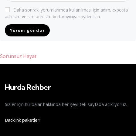
Daha sonraki yorumlarımda kullanılması için adım, e-posta
adresim ve site adresim bu tarayıcıya kaydedilsin.
Sorunsuz Hayat
riş
Hurda Rehber
Sizler için hurdalar hakkında her şeyi tek sayfada açıklıyoruz.
Backlink paketleri