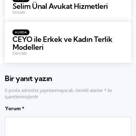
in
Selim Ünal Avukat Hizmetleri
Önceki
Posted
HURDA
in
CEYO ile Erkek ve Kadın Terlik
Modelleri
Sonraki
Bir yanıt yazın
E-posta adresiniz yayınlanmayacak.
Gerekli alanlar
*
ile
işaretlenmişlerdir
Yorum
*