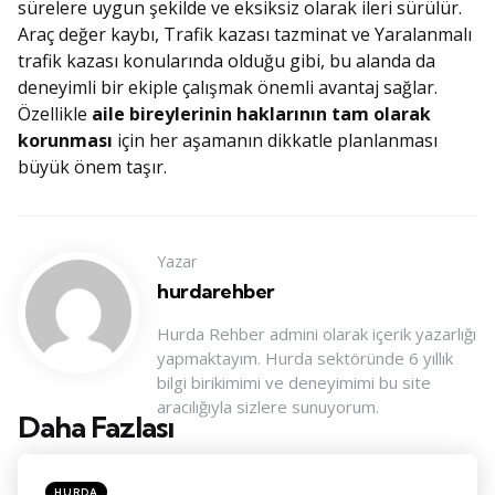
sürelere uygun şekilde ve eksiksiz olarak ileri sürülür.
Araç değer kaybı, Trafik kazası tazminat ve Yaralanmalı
trafik kazası konularında olduğu gibi, bu alanda da
deneyimli bir ekiple çalışmak önemli avantaj sağlar.
Özellikle
aile bireylerinin haklarının tam olarak
korunması
için her aşamanın dikkatle planlanması
büyük önem taşır.
Yazar
hurdarehber
Hurda Rehber admini olarak içerik yazarlığı
yapmaktayım. Hurda sektöründe 6 yıllık
bilgi birikimimi ve deneyimimi bu site
aracılığıyla sizlere sunuyorum.
Daha Fazlası
Konu
Navigasyonu
Posted
HURDA