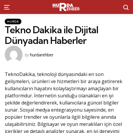
S
Menu
Kategoriler
Posted
HURDA
in
Tekno Dakika ile Dijital
Dünyadan Haberler
Posted
by
hurdarehber
by
TeknoDakika, teknoloji dünyasındaki en son
gelişmeleri, ürünleri ve hizmetleri bir araya getirerek
kullanıcıların hayatını kolaylaştırmayı amaçlayan bir
platformdur. İnternetin sunduğu olanakları en iyi
şekilde değerlendirerek, kullanıcılara güncel bilgiler
sunar. Sosyal medya entegrasyonu sayesinde, en
popüler trendler ve oyunlarla ilgili bilgilere anında
ulaşabilirsiniz. Bilgisayar ve oyun meraklıları için özel
içerikler ve detaylı analizler sunarak, en iyi deneyimi