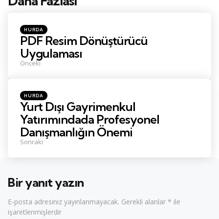
Daha Fazlası
Konu
Navigasyonu
Posted
HURDA
in
PDF Resim Dönüştürücü
Uygulaması
Önceki
Posted
HURDA
in
Yurt Dışı Gayrimenkul
Yatırımındada Profesyonel
Danışmanlığın Önemi
Sonraki
Bir yanıt yazın
E-posta adresiniz yayınlanmayacak.
Gerekli alanlar
*
ile
işaretlenmişlerdir