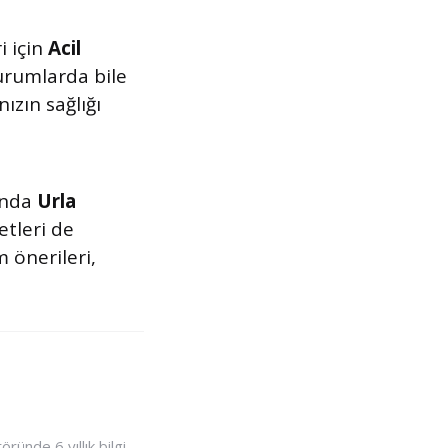
i için
Acil
urumlarda bile
ızın sağlığı
manda
Urla
tleri de
 önerileri,
ünde 6 yıllık bilgi