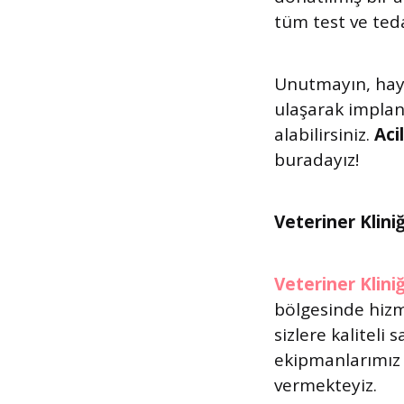
tüm test ve teda
Unutmayın, hayv
ulaşarak implant
alabilirsiniz.
Aci
buradayız!
Veteriner Kliniğ
Veteriner Kliniğ
bölgesinde hizm
sizlere kaliteli
ekipmanlarımız i
vermekteyiz.