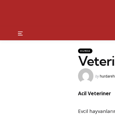
Menu
Kategoriler
Posted
HURDA
in
Veteri
Posted
by
hurdareh
by
Acil Veteriner
Evcil hayvanları