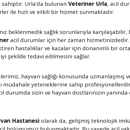
e sahiptir. Urla’da bulunan
Veteriner Urla
, acil du
er ile hızlı ve etkili bir hizmet sunmaktadır.
ız beklenmedik sağlık sorunlarıyla karşılaşabilir
ner
acil durumlar için her zaman hizmetinizdedir. K
iren hastalıklar ve kazalar için donanımlı bir or
iyi şekilde tedavi edilmesini sağlar.
lerimiz, hayvan sağlığı konusunda uzmanlaşmış ve
ı müdahale yeteneklerine sahip profesyonellerdi
cil durumda sizin ve hayvan dostlarınızın yanında 
yvan Hastanesi
olarak da, gelişmiş teknolojik imk
acil bölümümüz bulunmaktadır. Bu sayede acil va