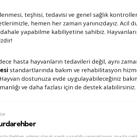
lenmesi, teşhisi, tedavisi ve genel sağlık kontroller
tlerimizle, hemen her zaman yanınızdayız. Acil d
müdahale yapabilme kabiliyetine sahibiz. Hayvanların
zdir!
adece hasta hayvanların tedavileri değil, aynı za
esi
standartlarında bakım ve rehabilitasyon hizme
Hayvan dostunuza evde uygulayabileceğiniz bakım
nlığı ve daha fazlası için de destek alabilirsiniz.
zar
urdarehber
rda Rehber admini olarak içerik yazarlığı yapmaktayım. Hurda sektör