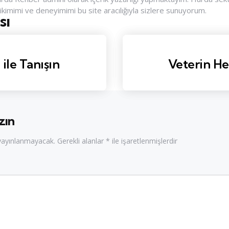
rikimimi ve deneyimimi bu site aracılığıyla sizlere sunuyorum.
sı
nu
le Tanışın
Veterin He
zın
 yayınlanmayacak.
Gerekli alanlar
*
ile işaretlenmişlerdir