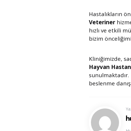
Hastalıkların ön
Veteriner
hizme
hızlı ve etkili 
bizim önceliğimi
Kliniğimizde, s
Hayvan Hastan
sunulmaktadır. 
beslenme danışma
Ya
h
Hu