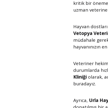
kritik bir önem
uzman veterinerl
Hayvan dostların
Vetopya Veteri
müdahale gerekt
hayvanınızın en 
Veteriner hekim
durumlarda hızl
Kliniği
olarak, a
buradayız.
Ayrıca,
Urla Ha
donatılmış bir 