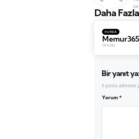
bi
Daha Fazla
Konu
Navigasyo
Posted
HURDA
in
Memur365 i
Önceki
Bir yanıt ya
E-posta adresiniz
Yorum
*