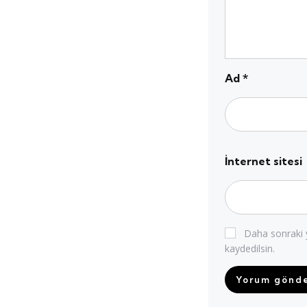
Ad
*
İnternet sitesi
Daha sonraki y
kaydedilsin.