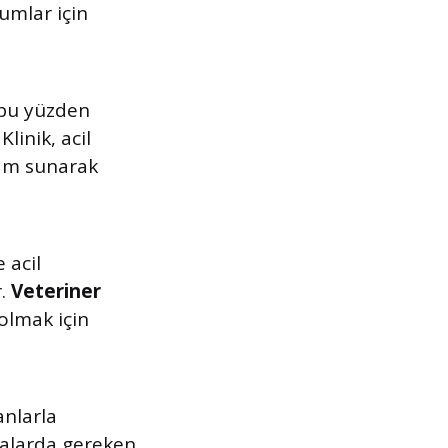
rumlar için
, bu yüzden
linik, acil
tam sunarak
 acil
r.
Veteriner
olmak için
anlarla
kalarda gereken