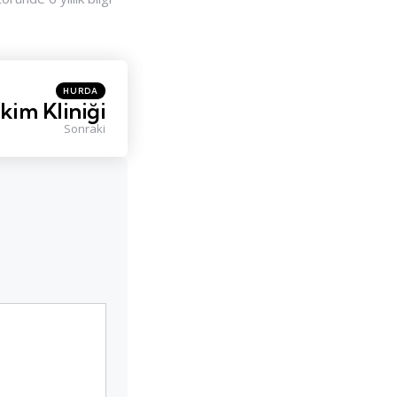
Posted
HURDA
in
kim Kliniği
Sonraki