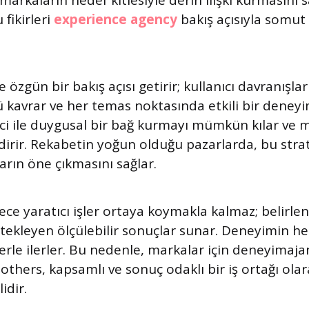
rkaların hedef kitlesiyle derin ilişki kurmasını 
 fikirleri
experience agency
bakış açısıyla somut
 özgün bir bakış açısı getirir; kullanıcı davranışlar
kavrar ve her temas noktasında etkili bir deneyi
ici ile duygusal bir bağ kurmayı mümkün kılar ve 
dirir. Rekabetin yoğun olduğu pazarlarda, bu stra
arın öne çıkmasını sağlar.
ece yaratıcı işler ortaya koymakla kalmaz; belirle
stekleyen ölçülebilir sonuçlar sunar. Deneyimin 
erle ilerler. Bu nedenle, markalar için deneyimaja
 others, kapsamlı ve sonuç odaklı bir iş ortağı ola
idir.