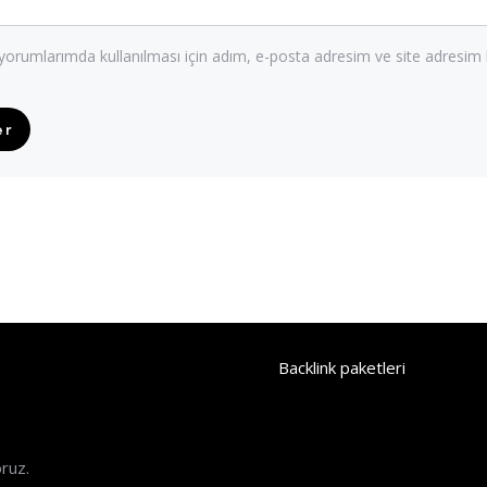
orumlarımda kullanılması için adım, e-posta adresim ve site adresim 
Backlink paketleri
oruz.