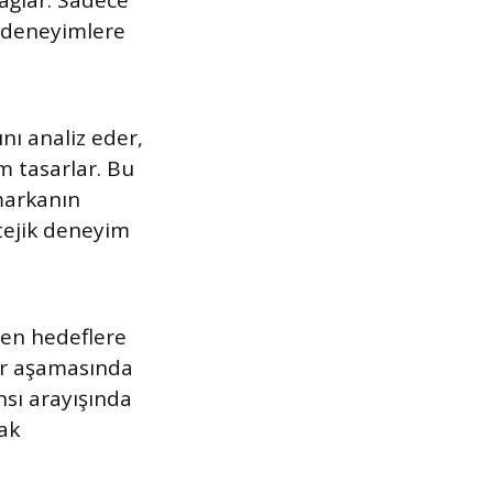
sağlar. Sadece
 deneyimlere
ını analiz eder,
m tasarlar. Bu
markanın
tejik deneyim
nen hedeflere
her aşamasında
nsı arayışında
rak