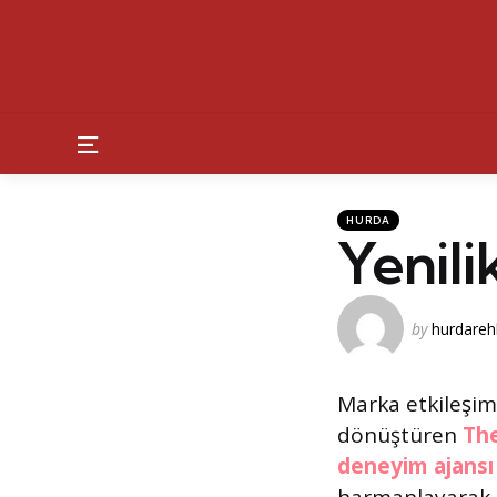
Menu
Kategoriler
Posted
HURDA
in
Yenili
Posted
by
hurdareh
by
Marka etkileşimi
dönüştüren
Th
deneyim ajansı