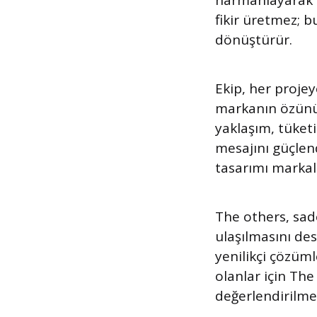
harmanlayarak ma
fikir üretmez; bu
dönüştürür.
Ekip, her projeye
markanın özünü 
yaklaşım, tüket
mesajını güçlen
tasarımı markal
The others, sad
ulaşılmasını de
yenilikçi çözüml
olanlar için The
değerlendirilmel