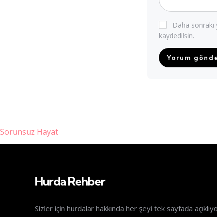
Daha sonraki y
kaydedilsin.
Sorunsuz Hayat
tnis giriş
Hurda Rehber
Sizler için hurdalar hakkında her şeyi tek sayfada açıklıy