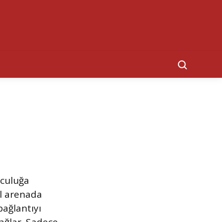
Search
lculuğa
al arenada
bağlantıyı