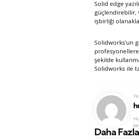
Solid edge yazıl
güçlendirebilir,
işbirliği olanakl
Solidworks’un g
profesyonellere 
şekilde kullanma
Solidworks ile t
Ya
h
Hu
bi
Daha Fazla
Konu