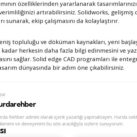
ımının özelliklerinden yararlanarak tasarımlarınız
 verimliliğinizi artırabilirsiniz. Solidworks, gelişm
arı sunarak, ekip çalışmasını da kolaylaştırır.
eniş topluluğu ve döküman kaynakları, yeni başl
kadar herkesin daha fazla bilgi edinmesini ve yazı
sını sağlar. Solid edge CAD programları ile enteg
asarım dünyasında bir adım öne çıkabilirsiniz.
zar
urdarehber
rda Rehber admini olarak içerik yazarlığı yapmaktayım. Hurda sektör
rikimimi ve deneyimimi bu site aracılığıyla sizlere sunuyorum.
sı