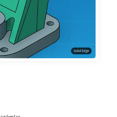
Solid Edge
azılımlar