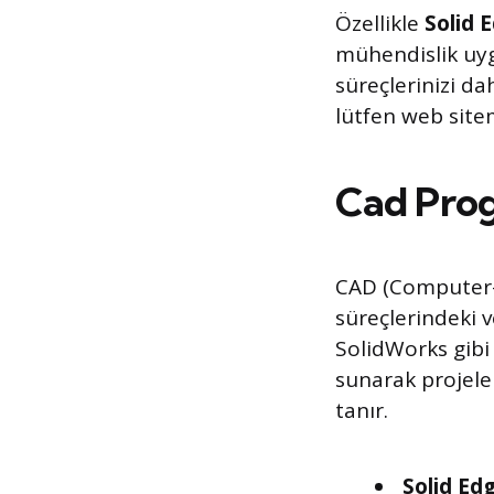
Özellikle
Solid 
mühendislik uyg
süreçlerinizi da
lütfen web sitem
Cad Prog
CAD (Computer-
süreçlerindeki v
SolidWorks gibi 
sunarak projeler
tanır.
Solid Ed