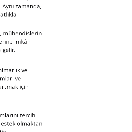
er. Aynı zamanda,
atlıkla
k, mühendislerin
erine imkân
gelir.
mimarlık ve
mları ve
artmak için
mlarını tercih
e destek olmaktan
in.