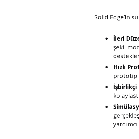
Solid Edge’in s
İleri Düz
şekil mod
destekler
Hızlı Pr
prototip 
İşbirlikç
kolaylaşt
Simülasy
gerçekle
yardımcı 