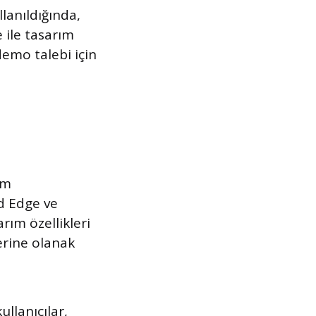
llanıldığında,
 ile tasarım
 demo talebi için
ım
id Edge ve
rım özellikleri
erine olanak
llanıcılar,