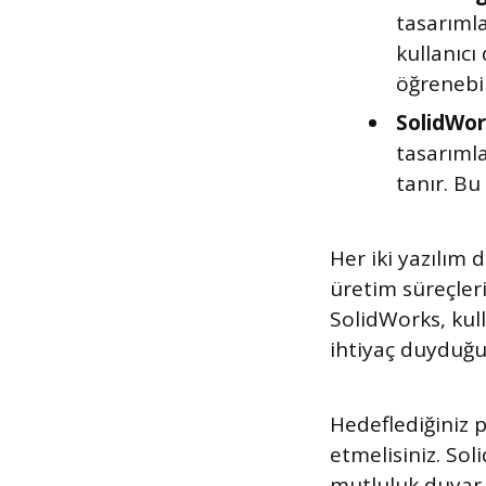
tasarımla
kullanıcı
öğrenebil
SolidWor
tasarıml
tanır. Bu
Her iki yazılım 
üretim süreçler
SolidWorks, kull
ihtiyaç duyduğu
Hedeflediğiniz 
etmelisiniz. Sol
mutluluk duyar. 