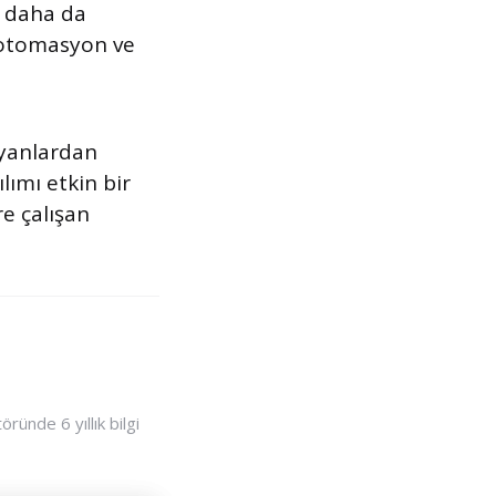
ı daha da
iş otomasyon ve
ayanlardan
lımı etkin bir
re çalışan
ünde 6 yıllık bilgi