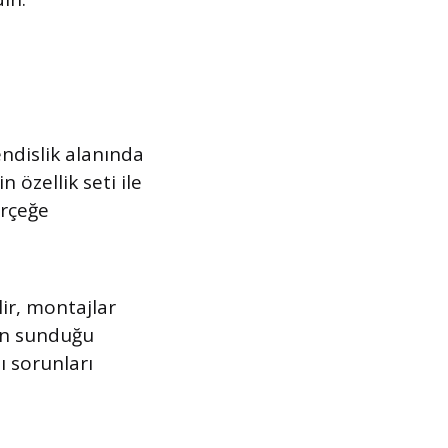
ndislik alanında
 özellik seti ile
erçeğe
lir, montajlar
mın sunduğu
ı sorunları