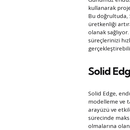
kullanarak proj
Bu doğrultuda, 
üretkenliği artı
olanak sağlıyor.
süreçlerinizi hı
gerçekleştirebili
Solid Ed
Solid Edge, endü
modelleme ve ta
arayüzü ve etkil
sürecinde maksi
olmalarına olan