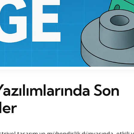
azılımlarında Son
ler
iyel tasarım ve mühendislik dünyasında, etkili y