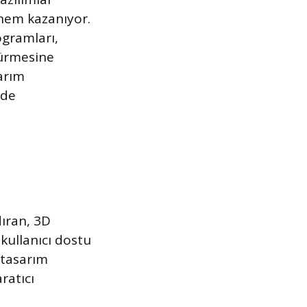
önem kazanıyor.
ogramları,
türmesine
sarım
lde
dıran, 3D
kullanıcı dostu
 tasarım
ratıcı