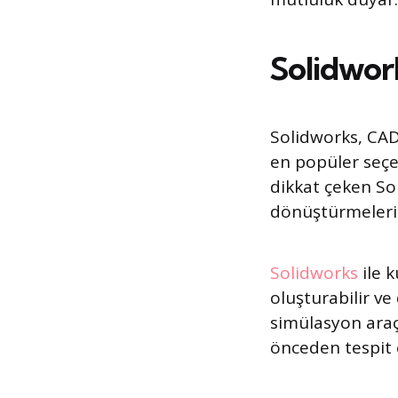
Solidwor
Solidworks, CAD
en popüler seçen
dikkat çeken Sol
dönüştürmelerin
Solidworks
ile 
oluşturabilir ve
simülasyon araçl
önceden tespit e