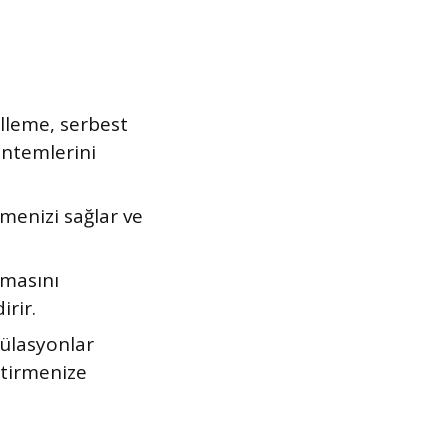
lleme, serbest
öntemlerini
rmenizi sağlar ve
şmasını
irir.
mülasyonlar
ştirmenize