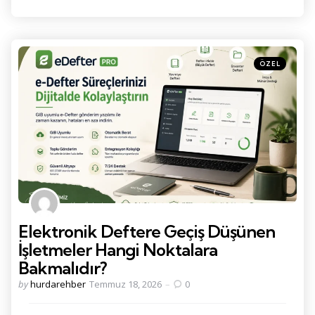
Kategoriler
Posted
ÖZEL
in
Elektronik Deftere Geçiş Düşünen
İşletmeler Hangi Noktalara
Bakmalıdır?
Posted
by
hurdarehber
Temmuz 18, 2026
0
by