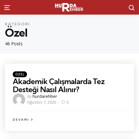
S
Menu
KATEGORI:
Özel
46 Posts
Kategoriler
Posted
ÖZEL
in
Akademik Çalışmalarda Tez
Desteği Nasıl Alınır?
Posted
by
hurdarehber
by
Ağustos 7, 2026
0
DEVAMI