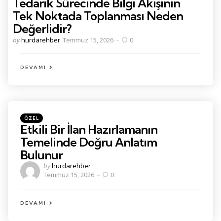
Tedarik Sürecinde Bilgi Akışının
Tek Noktada Toplanması Neden
Değerlidir?
Posted
by
hurdarehber
Temmuz 15, 2026
0
by
DEVAMI
Kategoriler
Posted
ÖZEL
in
Etkili Bir İlan Hazırlamanın
Temelinde Doğru Anlatım
Bulunur
Posted
by
hurdarehber
by
Temmuz 15, 2026
0
DEVAMI