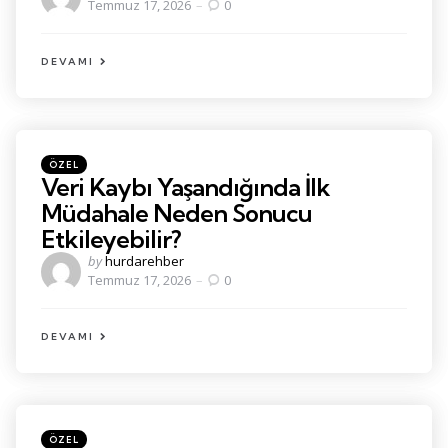
by
Temmuz 17, 2026
0
DEVAMI
Kategoriler
Posted
ÖZEL
in
Veri Kaybı Yaşandığında İlk
Müdahale Neden Sonucu
Etkileyebilir?
Posted
by
hurdarehber
by
Temmuz 17, 2026
0
DEVAMI
Kategoriler
Posted
ÖZEL