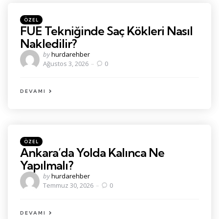
Kategoriler
Posted
ÖZEL
in
FUE Tekniğinde Saç Kökleri Nasıl
Nakledilir?
Posted
by
hurdarehber
by
Ağustos 3, 2026
0
DEVAMI
Kategoriler
Posted
ÖZEL
in
Ankara’da Yolda Kalınca Ne
Yapılmalı?
Posted
by
hurdarehber
by
Temmuz 30, 2026
0
DEVAMI