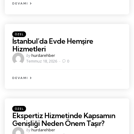
DEVAMI
Kategoriler
Posted
ÖZEL
in
İstanbul’da Evde Hemşire
Hizmetleri
Posted
by
hurdarehber
by
Temmuz 18, 2026
0
DEVAMI
Kategoriler
Posted
ÖZEL
in
Ekspertiz Hizmetinde Kapsamın
Genişliği Neden Önem Taşır?
Posted
by
hurdarehber