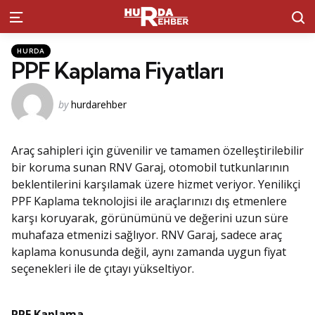
S
Menu
Kategoriler
Posted
HURDA
in
PPF Kaplama Fiyatları
Posted
by
hurdarehber
by
Araç sahipleri için güvenilir ve tamamen özelleştirilebilir
bir koruma sunan RNV Garaj, otomobil tutkunlarının
beklentilerini karşılamak üzere hizmet veriyor. Yenilikçi
PPF Kaplama teknolojisi ile araçlarınızı dış etmenlere
karşı koruyarak, görünümünü ve değerini uzun süre
muhafaza etmenizi sağlıyor. RNV Garaj, sadece araç
kaplama konusunda değil, aynı zamanda uygun fiyat
seçenekleri ile de çıtayı yükseltiyor.
PPF Kaplama