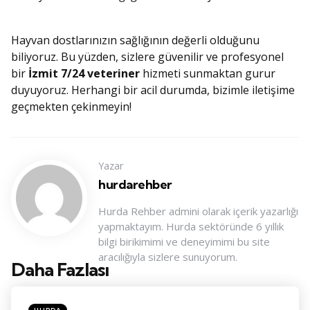
Hayvan dostlarınızın sağlığının değerli olduğunu
biliyoruz. Bu yüzden, sizlere güvenilir ve profesyonel
bir
İzmit 7/24 veteriner
hizmeti sunmaktan gurur
duyuyoruz. Herhangi bir acil durumda, bizimle iletişime
geçmekten çekinmeyin!
Yazar
hurdarehber
Hurda Rehber admini olarak içerik yazarlığı
yapmaktayım. Hurda sektöründe 6 yıllık
bilgi birikimimi ve deneyimimi bu site
aracılığıyla sizlere sunuyorum.
Daha Fazlası
Konu
Navigasyonu
Posted