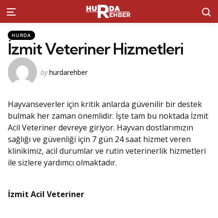
S
Menu
Kategoriler
Posted
HURDA
in
İzmit Veteriner Hizmetleri
Posted
by
hurdarehber
by
Hayvanseverler için kritik anlarda güvenilir bir destek
bulmak her zaman önemlidir. İşte tam bu noktada İzmit
Acil Veteriner devreye giriyor. Hayvan dostlarımızın
sağlığı ve güvenliği için 7 gün 24 saat hizmet veren
klinikimiz, acil durumlar ve rutin veterinerlik hizmetleri
ile sizlere yardımcı olmaktadır.
İzmit Acil Veteriner