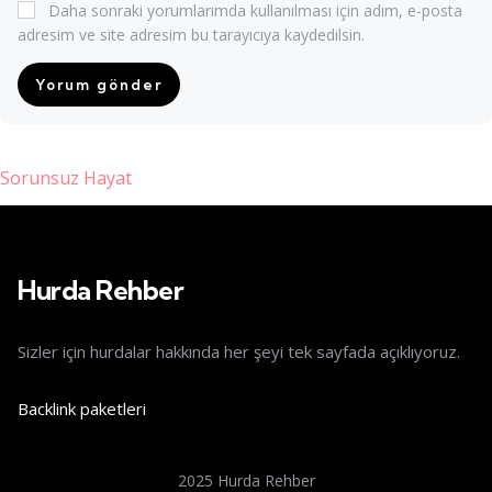
Daha sonraki yorumlarımda kullanılması için adım, e-posta
adresim ve site adresim bu tarayıcıya kaydedilsin.
Sorunsuz Hayat
s giriş
Hurda Rehber
Sizler için hurdalar hakkında her şeyi tek sayfada açıklıyoruz.
Backlink paketleri
2025 Hurda Rehber