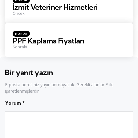
HURDA
in
İzmit Veteriner Hizmetleri
Önceki
Posted
HURDA
in
PPF Kaplama Fiyatları
Sonraki
Bir yanıt yazın
E-posta adresiniz yayınlanmayacak.
Gerekli alanlar
*
ile
işaretlenmişlerdir
Yorum
*